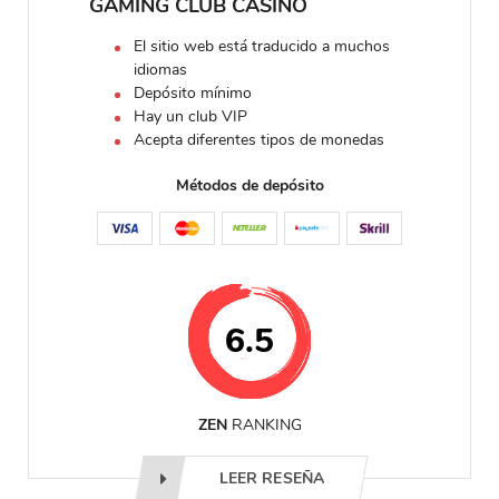
GAMING CLUB CASINO
El sitio web está traducido a muchos
idiomas
Depósito mínimo
Hay un club VIP
Acepta diferentes tipos de monedas
Métodos de depósito
6.5
ZEN
RANKING
LEER RESEÑA