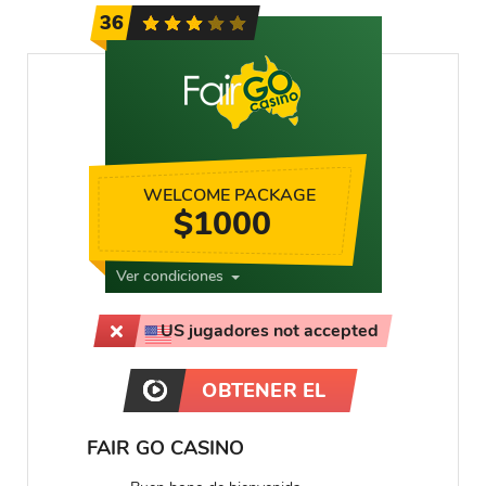
36
WELCOME PACKAGE
$1000
Ver condiciones
US jugadores not accepted
OBTENER EL
BONO
FAIR GO CASINO