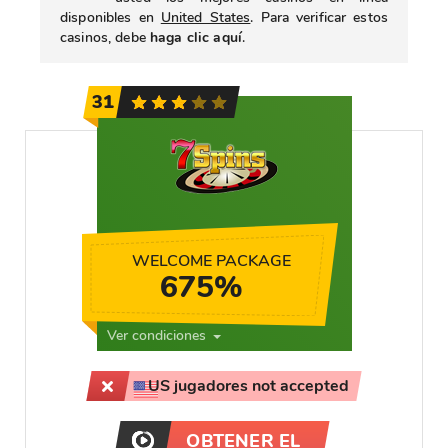
disponibles en
United States
. Para verificar estos
casinos, debe
haga clic aquí
.
31
WELCOME PACKAGE
675%
Ver condiciones
US jugadores not accepted
OBTENER EL