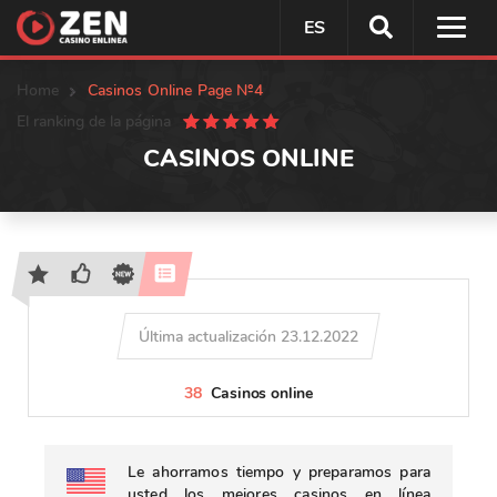
ES
Home
Casinos Online Page №4
El ranking de la página
CASINOS ONLINE
Última actualización
23.12.2022
38
Casinos online
Le ahorramos tiempo y preparamos para
usted los mejores casinos en línea