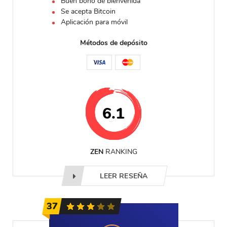
Buen bono de bienvenida
Se acepta Bitcoin
Aplicación para móvil
Métodos de depósito
6.1
ZEN
RANKING
LEER RESEÑA
37