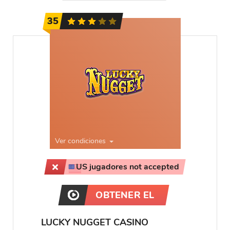
35
Ver condiciones
US jugadores not accepted
OBTENER EL
BONO
LUCKY NUGGET CASINO