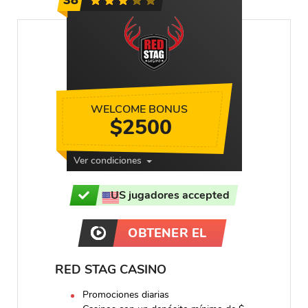
38
WELCOME BONUS
$2500
Ver condiciones
US jugadores accepted
OBTENER EL
BONO
RED STAG CASINO
Promociones diarias