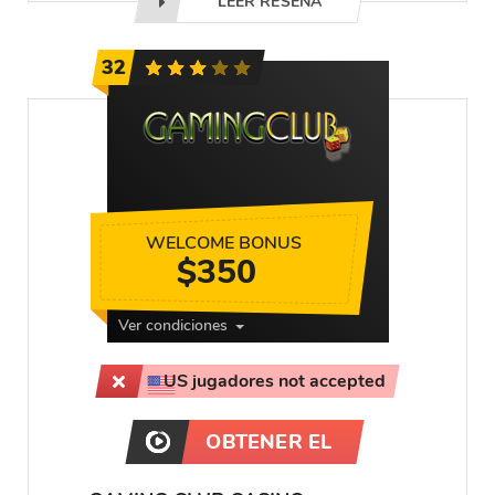
LEER RESEÑA
32
WELCOME BONUS
$350
Ver condiciones
US jugadores not accepted
OBTENER EL
BONO