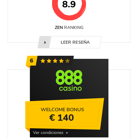
8.9
ZEN
RANKING
LEER RESEÑA
6
WELCOME BONUS
€ 140
Ver condiciones