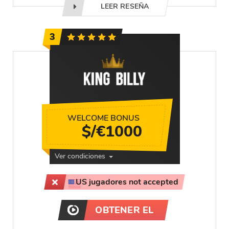
LEER RESEÑA
3
WELCOME BONUS
$/€1000
Ver condiciones
US jugadores not accepted
OBTENER EL