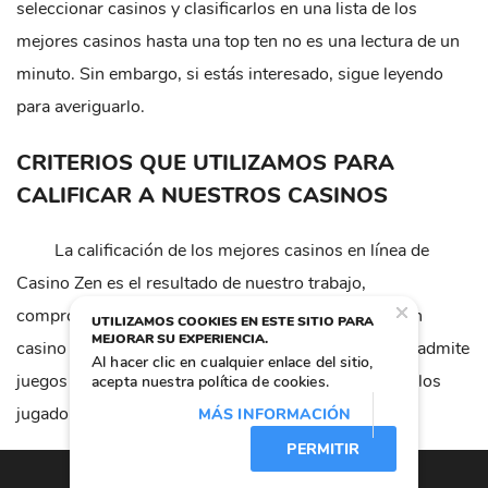
seleccionar casinos y clasificarlos en una lista de los
mejores casinos hasta una top ten no es una lectura de un
minuto. Sin embargo, si estás interesado, sigue leyendo
para averiguarlo.
CRITERIOS QUE UTILIZAMOS PARA
CALIFICAR A NUESTROS CASINOS
La calificación de los mejores casinos en línea de
Casino Zen es el resultado de nuestro trabajo,
comprobando estos casinos por su conveniencia. Un
UTILIZAMOS COOKIES EN ESTE SITIO PARA
MEJORAR SU EXPERIENCIA.
casino ideal es, desde nuestro punto de vista, el que admite
Al hacer clic en cualquier enlace del sitio,
juegos justos y responsables y que sea honesto con los
acepta nuestra política de cookies.
jugadores. Es lo mínimo.
MÁS INFORMACIÓN
PERMITIR
FILTROS
Aquí está la lista completa: