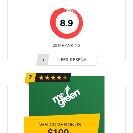
8.9
ZEN
RANKING
LEER RESEÑA
7
WELCOME BONUS
$100