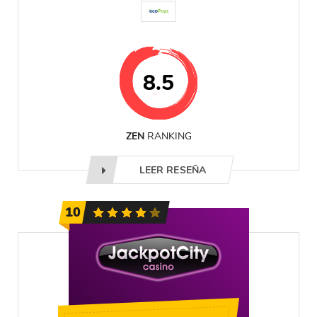
8.5
ZEN
RANKING
LEER RESEÑA
10