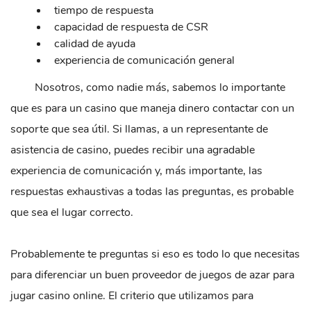
tiempo de respuesta
capacidad de respuesta de CSR
calidad de ayuda
experiencia de comunicación general
Nosotros, como nadie más, sabemos lo importante
que es para un casino que maneja dinero contactar con un
soporte que sea útil. Si llamas, a un representante de
asistencia de casino, puedes recibir una agradable
experiencia de comunicación y, más importante, las
respuestas exhaustivas a todas las preguntas, es probable
que sea el lugar correcto.
Probablemente te preguntas si eso es todo lo que necesitas
para diferenciar un buen proveedor de juegos de azar para
jugar casino online. El criterio que utilizamos para