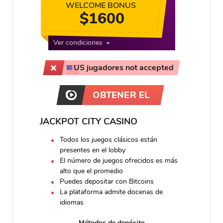
WELCOME BONUS
$1600
Ver condiciones
US jugadores not accepted
OBTENER EL
BONO
JACKPOT CITY CASINO
Todos los juegos clásicos están
presentes en el lobby
El número de juegos ofrecidos es más
alto que el promedio
Puedes depositar con Bitcoins
La plataforma admite docenas de
idiomas
Métodos de depósito