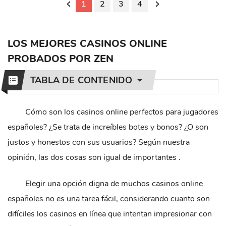
1
2
3
4
LOS MEJORES CASINOS ONLINE
PROBADOS POR ZEN
TABLA DE CONTENIDO
Cómo son los casinos online perfectos para jugadores
españoles? ¿Se trata de increíbles botes y bonos? ¿O son
justos y honestos con sus usuarios? Según nuestra
opinión, las dos cosas son igual de importantes .
Elegir una opción digna de muchos casinos online
españoles no es una tarea fácil, considerando cuanto son
difíciles los casinos en línea que intentan impresionar con