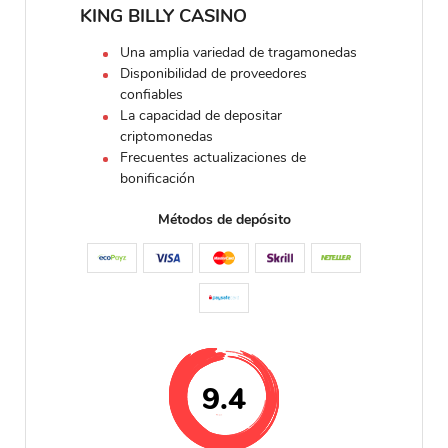
BONO
KING BILLY CASINO
Una amplia variedad de tragamonedas
Disponibilidad de proveedores
confiables
La capacidad de depositar
criptomonedas
Frecuentes actualizaciones de
bonificación
Métodos de depósito
9.4