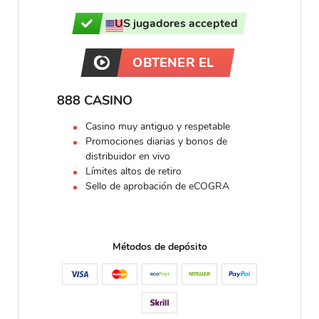
US jugadores accepted
OBTENER EL
BONO
888 CASINO
Casino muy antiguo y respetable
Promociones diarias y bonos de
distribuidor en vivo
Límites altos de retiro
Sello de aprobación de eCOGRA
Métodos de depósito