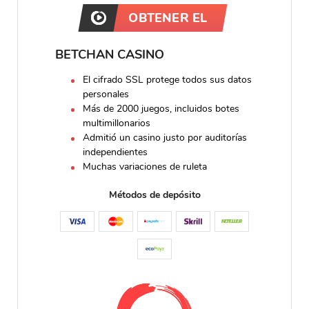
OBTENER EL
BONO
BETCHAN CASINO
El cifrado SSL protege todos sus datos
personales
Más de 2000 juegos, incluidos botes
multimillonarios
Admitió un casino justo por auditorías
independientes
Muchas variaciones de ruleta
Métodos de depósito