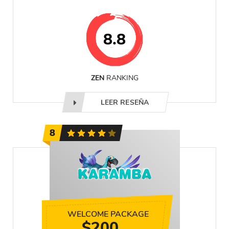
8.8
ZEN
RANKING
LEER RESEÑA
8
WELCOME PACKAGE
$200