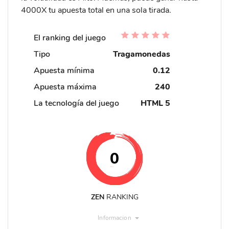
4000X tu apuesta total en una sola tirada.
El ranking del juego
Tipo
Tragamonedas
Apuesta mínima
0.12
Apuesta máxima
240
La tecnología del juego
HTML 5
0
ZEN
RANKING
Informacion