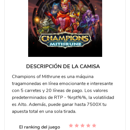
DESCRIPCIÓN DE LA CAMISA
Champions of Mithrune es una máquina
tragamonedas en línea emocionante e interesante
con 5 carretes y 20 líneas de pago. Los valores
predeterminados de RTP - %rpt%%, la volatilidad
es Alto. Además, puede ganar hasta 7500X tu
apuesta total en una sola tirada.
El ranking del juego