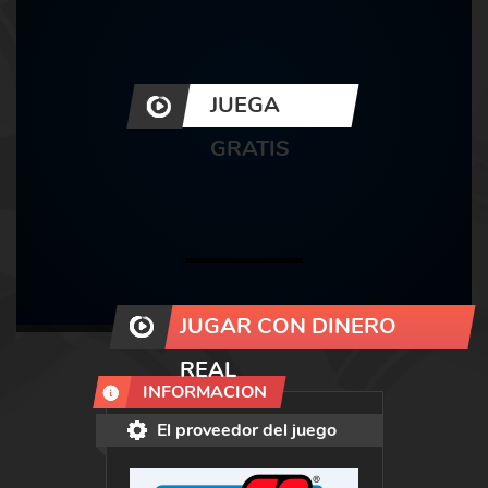
JUEGA
GRATIS
JUGAR CON DINERO
REAL
INFORMACION
El proveedor del juego