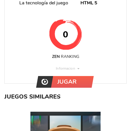
La tecnología del juego
HTML 5
0
ZEN
RANKING
Informacion
JUGAR
AHORA
JUEGOS SIMILARES