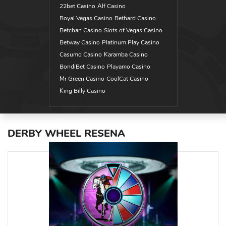
22bet Casino
Alf Casino
Royal Vegas Casino
Bethard Casino
Betchan Casino
Slots of Vegas Casino
Betway Casino
Platinum Play Casino
Casumo Casino
Karamba Casino
BondiBet Casino
Playamo Casino
Mr Green Casino
CoolCat Casino
King Billy Casino
DERBY WHEEL RESENA