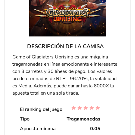
DESCRIPCIÓN DE LA CAMISA
Game of Gladiators Uprising es una máquina
tragamonedas en línea emocionante e interesante
con 3 carretes y 30 líneas de pago. Los valores
predeterminados de RTP - 96.20%, la volatilidad
es Media. Además, puede ganar hasta 6000X tu
apuesta total en una sola tirada.
El ranking del juego
Tipo
Tragamonedas
Apuesta mínima
0.05