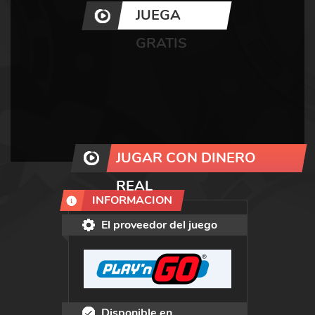
JUEGA
GRATIS
JUGAR CON DINERO
REAL
INFORMACION
El proveedor del juego
Disponible en