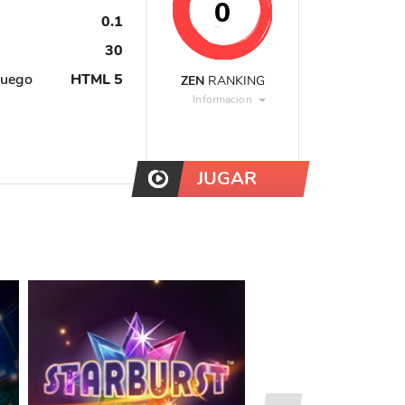
0
0.1
30
juego
HTML 5
ZEN
RANKING
Informacion
JUGAR
AHORA