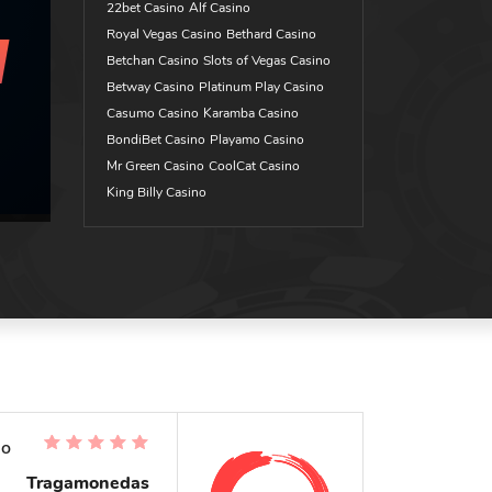
22bet Casino
Alf Casino
Royal Vegas Casino
Bethard Casino
Betchan Casino
Slots of Vegas Casino
Betway Casino
Platinum Play Casino
Casumo Casino
Karamba Casino
BondiBet Casino
Playamo Casino
Mr Green Casino
CoolCat Casino
King Billy Casino
go
Tragamonedas