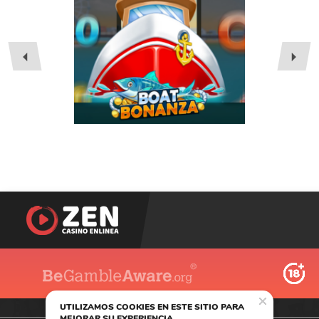
‹
›
UTILIZAMOS COOKIES EN ESTE SITIO PARA
MEJORAR SU EXPERIENCIA.