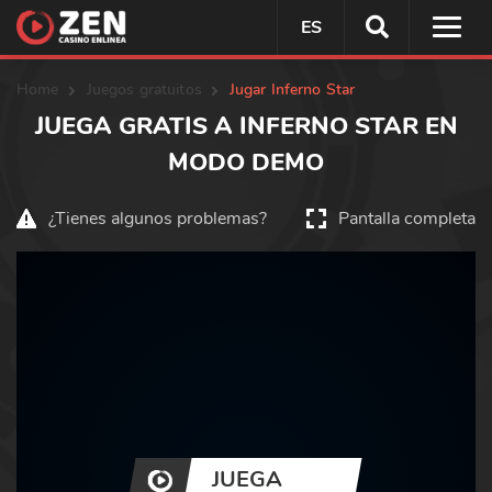
ES
Home
Juegos gratuitos
Jugar Inferno Star
JUEGA GRATIS A INFERNO STAR EN
MODO DEMO
¿Tienes algunos problemas?
Pantalla completa
JUEGA