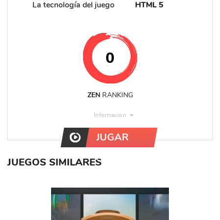
La tecnología del juego
HTML 5
0
ZEN
RANKING
Informacion
JUGAR
AHORA
JUEGOS SIMILARES