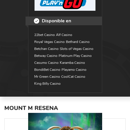
Disponible en
22bet Casino
Alf Casino
Royal Vegas Casino
Bethard Casino
Betchan Casino
Slots of Vegas Casino
Betway Casino
Platinum Play Casino
Casumo Casino
Karamba Casino
BondiBet Casino
Playamo Casino
Mr Green Casino
CoolCat Casino
King Billy Casino
MOUNT M RESENA