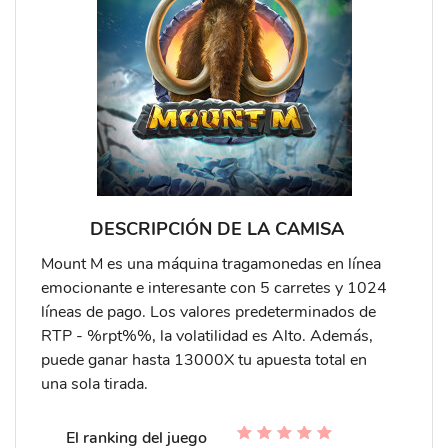
DESCRIPCIÓN DE LA CAMISA
Mount M es una máquina tragamonedas en línea
emocionante e interesante con 5 carretes y 1024
líneas de pago. Los valores predeterminados de
RTP - %rpt%%, la volatilidad es Alto. Además,
puede ganar hasta 13000X tu apuesta total en
una sola tirada.
El ranking del juego