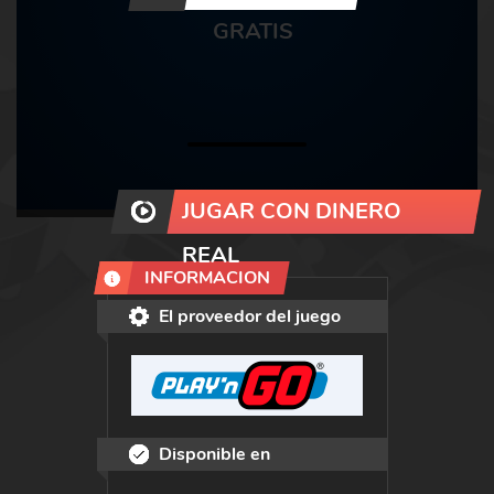
GRATIS
JUGAR CON DINERO
REAL
INFORMACION
El proveedor del juego
Disponible en