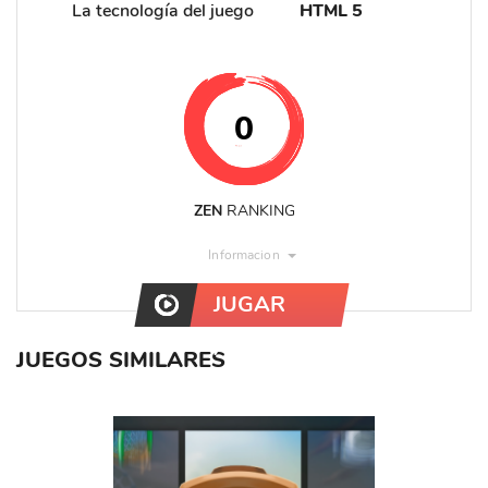
La tecnología del juego
HTML 5
0
ZEN
RANKING
Informacion
JUGAR
AHORA
JUEGOS SIMILARES