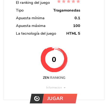
El ranking del juego
Tipo
Tragamonedas
Apuesta mínima
0.1
Apuesta máxima
100
La tecnología del juego
HTML 5
0
ZEN
RANKING
Informacion
JUGAR