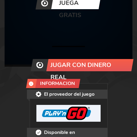
JUEGA
GRATIS
JUGAR CON DINERO
REAL
INFORMACION
El proveedor del juego
Disponible en