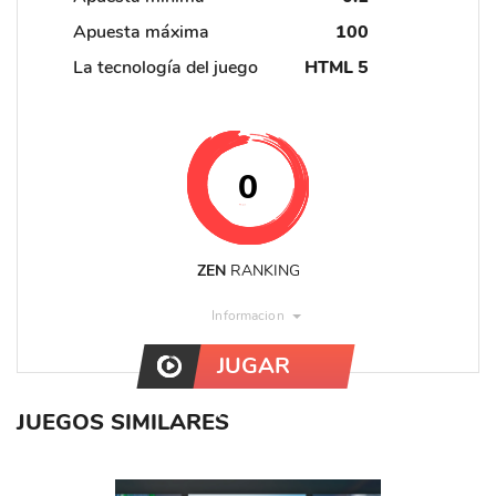
Apuesta máxima
100
La tecnología del juego
HTML 5
0
ZEN
RANKING
Informacion
JUGAR
AHORA
JUEGOS SIMILARES