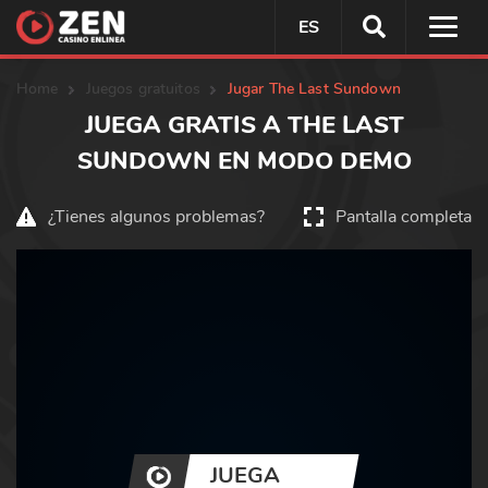
ES
Home
Juegos gratuitos
Jugar The Last Sundown
JUEGA GRATIS A THE LAST
SUNDOWN EN MODO DEMO
¿Tienes algunos problemas?
Pantalla completa
JUEGA