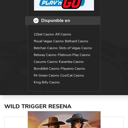
Disponible en
22bet Casino
Alf Casino
Royal Vegas Casino
Bethard Casino
Betchan Casino
Slots of Vegas Casino
Betway Casino
Platinum Play Casino
Casumo Casino
Karamba Casino
BondiBet Casino
Playamo Casino
Mr Green Casino
CoolCat Casino
King Billy Casino
WILD TRIGGER RESENA