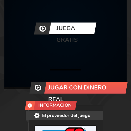
JUEGA
GRATIS
JUGAR CON DINERO
REAL
INFORMACION
El proveedor del juego