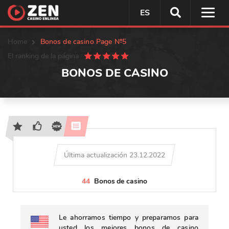
ES
Home
Bonos de casino Page №5
El ranking de la página
BONOS DE CASINO
Última actualización
23.12.2022
44
Bonos de casino
Le ahorramos tiempo y preparamos para
usted los mejores bonos de casino