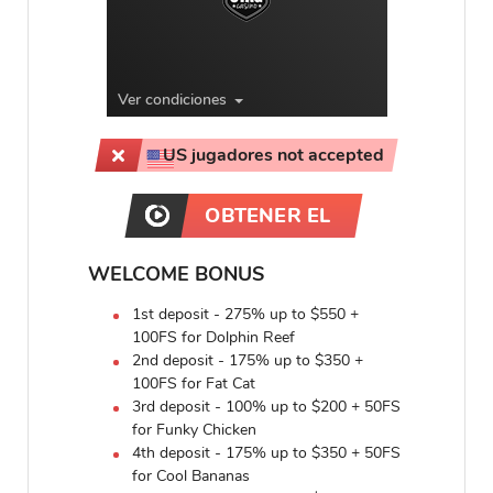
Ver condiciones
US jugadores not accepted
OBTENER EL
BONO
WELCOME BONUS
1st deposit - 275% up to $550 +
100FS for Dolphin Reef
2nd deposit - 175% up to $350 +
100FS for Fat Cat
3rd deposit - 100% up to $200 + 50FS
for Funky Chicken
4th deposit - 175% up to $350 + 50FS
for Cool Bananas