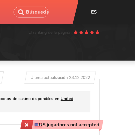
ES
El ranking de la página
Última actualización
23.12.2022
bonos de casino disponibles en
United
US jugadores not accepted