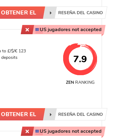
OBTENER EL
RESEÑA DEL CASINO
BONO
US jugadores not accepted
 to £/$/€ 123
7.9
 deposits
ZEN
RANKING
OBTENER EL
RESEÑA DEL CASINO
BONO
US jugadores not accepted