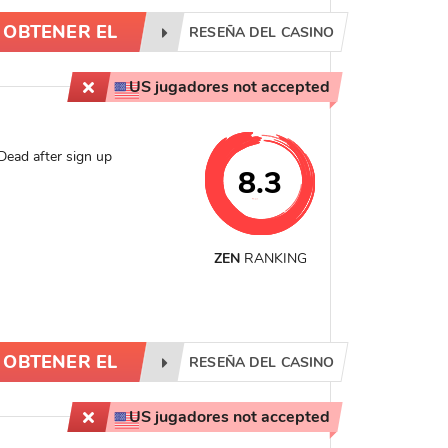
OBTENER EL
RESEÑA DEL CASINO
BONO
US jugadores not accepted
Dead after sign up
8.3
ZEN
RANKING
OBTENER EL
RESEÑA DEL CASINO
BONO
US jugadores not accepted