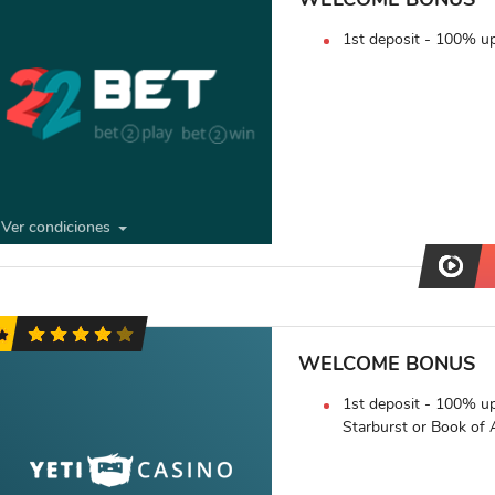
1st deposit - 100% up
Ver condiciones
WELCOME BONUS
1st deposit - 100% up
Starburst or Book of 