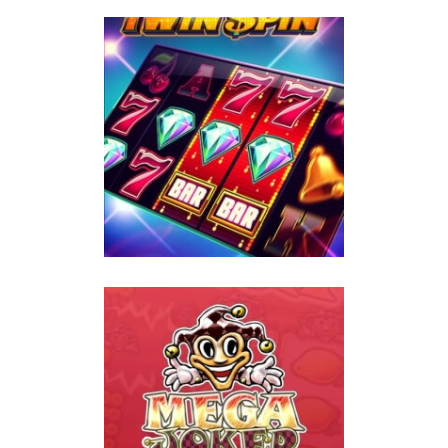
JUEGA GRATIS
JUEGA GRATIS