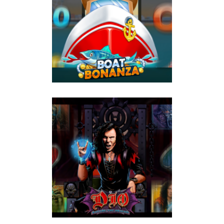
JUEGA GRATIS