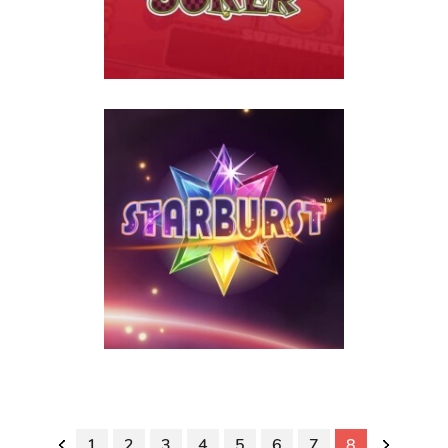
JUEGA GRATIS
1
2
3
4
5
6
7
8