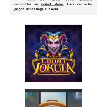
disponibles en
United States
. Para ver estos
juegos, debes
haga clic aquí
.
JUEGA GRATIS
JUEGA GRATIS