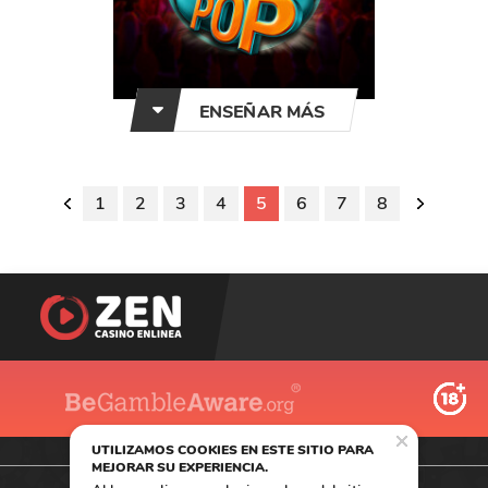
ENSEÑAR MÁS
1
2
3
4
5
6
7
8
UTILIZAMOS COOKIES EN ESTE SITIO PARA
MEJORAR SU EXPERIENCIA.