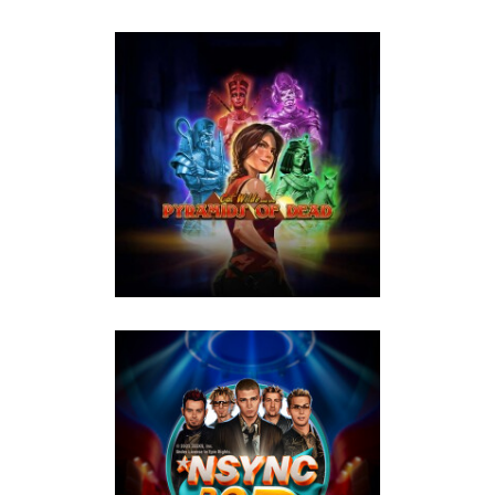
JUEGA GRATIS
JUEGA GRATIS