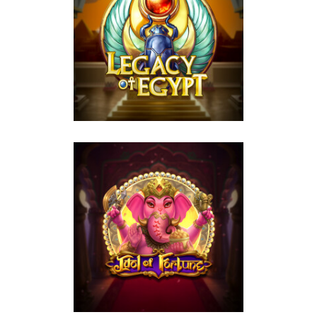
JUEGA GRATIS