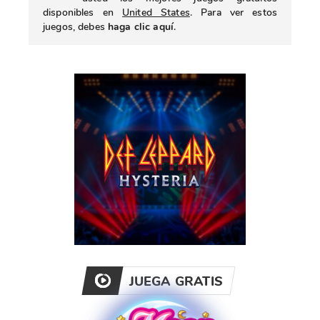
disponibles en
United States
. Para ver estos
juegos, debes
haga clic aquí
.
JUEGA GRATIS
JUEGA GRATIS