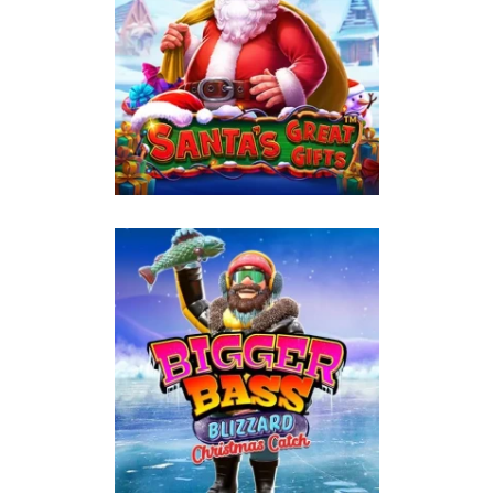
JUEGA GRATIS