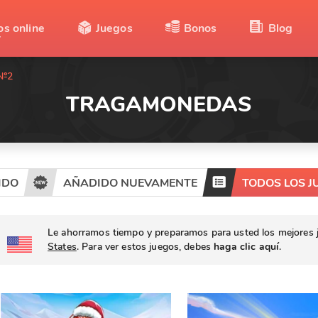
os online
Juegos
Bonos
Blog
 №2
TRAGAMONEDAS
IDO
AÑADIDO NUEVAMENTE
TODOS LOS J
Le ahorramos tiempo y preparamos para usted los mejores j
States
. Para ver estos juegos, debes
haga clic aquí
.